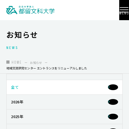
MENU
お知らせ
NEWS
大学紹介
入試情報
HOME
お知らせ
地域交流研究センター エントランスをリニューアルしました
学部・学科・大学院
地域連携
全て
国際交流
2026年
教員養成
2025年
研究活動