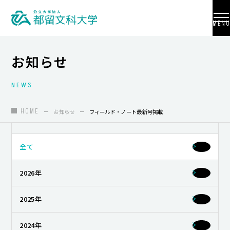
MENU
お知らせ
NEWS
大学紹介
入試情報
HOME
お知らせ
フィールド・ノート最新号掲載
学部・学科・大学院
全て
地域連携
2026年
国際交流
教員養成
2025年
研究活動
2024年