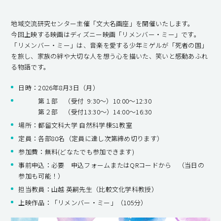
地域交流研究センター主催「文大名画座」を開催いたします。
今回上映する映画はディズニー映画「リメンバー・ミー」です。
「リメンバー・ミー」は、音楽を愛する少年ミゲルが「死者の国」
を旅し、家族の絆や大切な人を想う心を描いた、笑いと感動あふれ
る物語です。
日時：2026年8月3日（月）
第１部 （受付 9:30～）10:00～12:30
第２部 （受付13:30～）14:00～16:30
場所：都留文科大学 自然科学棟S1教室
定員：各部80名（定員に達し次第締め切ります）
参加費：無料(どなたでも参加できます)
事前申込：必要 申込フォームまたはQRコードから （当日の
参加も可能！）
担当教員：山越 英嗣先生（比較文化学科教授）
上映作品：「リメンバー・ミー」（105分）