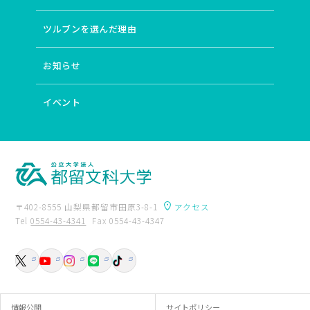
ツルブンを選んだ理由
お知らせ
イベント
〒402-8555 山梨県都留市田原3-8-1
アクセス
Tel
0554-43-4341
Fax 0554-43-4347
卒業生の方へ
附属図書館
入試資料請求
交通アクセス
お問い合わせ
情報公開
サイトポリシー