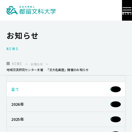
MENU
お知らせ
NEWS
大学紹介
入試情報
HOME
お知らせ
地域交流研究センター主催 「文大名画座」開催のお知らせ
学部・学科・大学院
地域連携
全て
国際交流
2026年
教員養成
2025年
研究活動