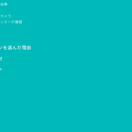
演会等
書
ブカメラ
センターの情報
ンを選んだ理由
せ
ト