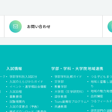
お問い合わせ
入試情報
学部・学科・大学院
地域連携
ーク
学部学科別入試区分
学部学科比較ガイド
つる子どもま
入試のえらびかたガイド
文学部
地域と密着し
ち
イベント・進学相談会情報
教養学部
地域の魅力発
】
入試日程
大学院（文学研究科）
出前講座
募集要項
語学教育
つるフィール
試験場案内
Tsuru副専攻プログラム
ム
入試の変更点（予告）
共通教育
研究部門の活
様式ダウンロード（教員向