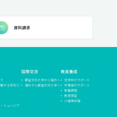
資料請求
国際交流
教員養成
つり
都留文科大学から海外へ
在学中のサポート
活動する学生た
海外から都留文科大学へ
卒業後のサポート
教職課程
信
教育実習
介護等体験
ド・ミュージア
動