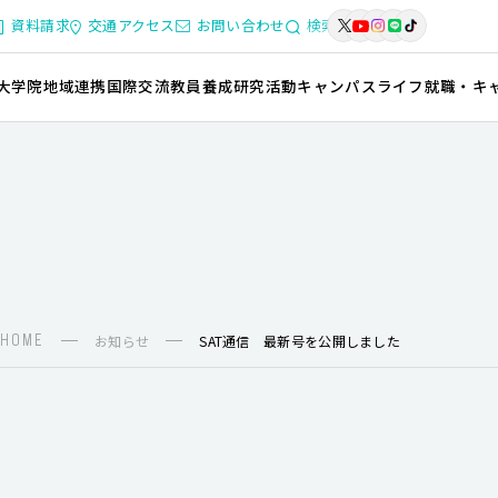
資料請求
交通アクセス
お問い合わせ
検索
大学院
地域連携
国際交流
教員養成
研究活動
キャンパスライフ
就職・キ
HOME
お知らせ
SAT通信 最新号を公開しました