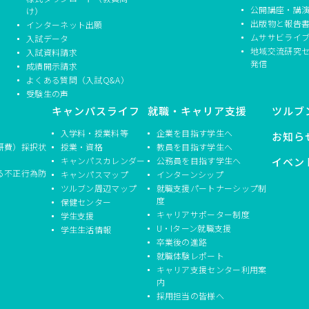
公開講座・講
け）
出版物と報告
インターネット出願
ムササビライ
入試データ
地域交流研究
入試資料請求
発信
成績開示請求
よくある質問（入試Q&A）
受験生の声
キャンパスライフ
就職・キャリア支援
ツルブ
入学料・授業料等
企業を目指す学生へ
お知ら
研費）採択状
授業・資格
教員を目指す学生へ
キャンパスカレンダー
公務員を目指す学生へ
イベン
る不正行為防
キャンパスマップ
インターンシップ
ツルブン周辺マップ
就職支援パートナーシップ制
度
保健センター
キャリアサポーター制度
学生支援
U・Iターン就職支援
学生生活情報
卒業後の進路
就職体験レポート
キャリア支援センター利用案
内
採用担当の皆様へ