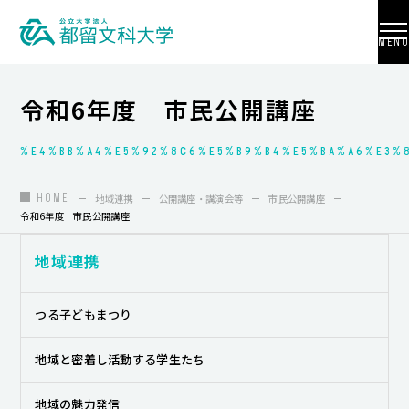
MENU
令和6年度 市民公開講座
%E4%BB%A4%E5%92%8C6%E5%B9%B4%E5%BA%A6%E3%
大学紹介
入試情報
HOME
地域連携
公開講座・講演会等
市民公開講座
令和6年度 市民公開講座
学部・学科・大学院
地域連携
地域連携
国際交流
つる子どもまつり
教員養成
地域と密着し活動する学生たち
研究活動
地域の魅力発信