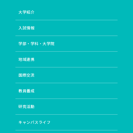
# 特別支援教育
# Society 5.0時代
# 難民・移民
大学紹介
# 森林生態系における炭素循環
# 境界画定
# 社会科教育
# 国境を超える教育改革
# 実践コミュニティ
# 伝統文化
# 平和教育
# 文学と国際交流・異文化交流
入試情報
# 情報デザイン
# 英語圏
# 社会保障
# 社会的マイノリティ
# データサイエンス
# 国語科教育
学部・学科・大学院
# 障害者の生涯学習支援
# ことばの生涯発達過程
# 学校と地域の連携（コミュニティースクール）
# 根の呼吸
地域連携
# 東アジア近現代史
# インターカルチュラル・シティ
# 小児期逆境体験
# 地域連携
# 表象文化
国際交流
# 総合的な学習の時間
# 万葉仮名
# メディアアート
# 翻訳
# 専門職
# 民主主義教育
# 批判的思考
# 児童詩教育 詩の表現技法
# グローバル化
教員養成
# 発達障害児のことばの問題
# 子どもの人権
# 蒸散
# （脱）植民地主義
# 歴史教育
# 保護的・補償的体験
研究活動
# 教員研修
# 映画史
# からだと性
# 文字表記
# WORLD ENGLISHES
# 『白樺』派
# 北欧
キャンパスライフ
# 制御過程
# 実践と理論の往還
# 地域経済
# 聴覚障害児の言語発達過程の検討
# 教員養成