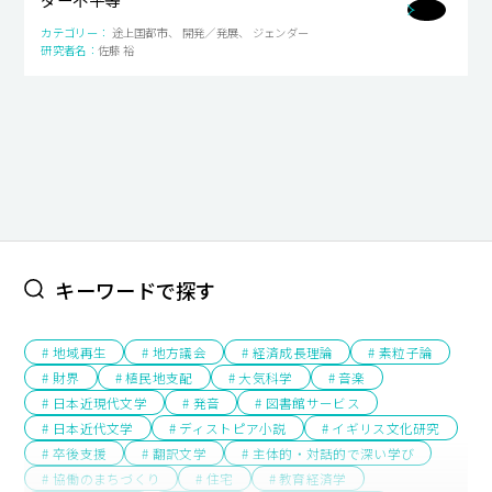
キャンパスライフ
途上国都市、 開発／発展、 ジェンダー
佐藤 裕
就職・キャリア支援
キーワードで探す
# 地域再生
# 地方議会
# 経済成長理論
# 素粒子論
# 財界
# 植民地支配
# 大気科学
# 音楽
# 日本近現代文学
# 発音
# 図書館サービス
# 日本近代文学
# ディストピア小説
# イギリス文化研究
# 卒後支援
# 翻訳文学
# 主体的・対話的で深い学び
# 協働のまちづくり
# 住宅
# 教育経済学