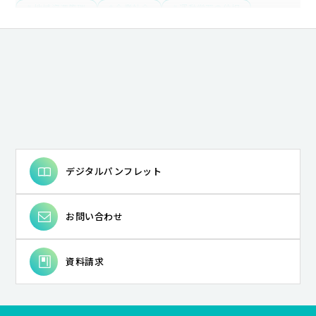
# 地域資源管理
# 企業社会
# 運動学習の位相
# 地球環境教育
# ピアノ
# 女性作家
# 文法
# 場としての図書館
# 探偵小説
# ICT
# 比較文化研究
# 若い教師
# 語用論
# 自治体経営
# 住環境
# 開発経済学
# 山村地域研究
# 途上国都市
# 身体性
# 産児調節運動
# アンサンブル
# 和歌
# 誤用分析
# 近代詩
# 久生十蘭
# classroom
# 20世紀イギリス文学・文化
# エスニック・マイノリティ
# 英語教育
# 地域社会
# 都市計画
# 学修（学習）環境
# 東南アジア・中国
# 開発／発展
# インド
# 月経周期研究の歴史
デジタルパンフレット
# 国際バカロレア教員養成（IBEC）
# 歌ことば
# ギャンブル依存症
# 現代詩
# 近代小説の《神髄》
お問い合わせ
# language
# ポピュラー音楽（イギリス）
# ジャポニスム
# 異文化コミュニケーション
# コミュニティ
# インクルーシブ教育
# 造形・美術教育
資料請求
# 少数民族
# ジェンダー
# 中国
# 女性科学者
# 教師教育の国際化
# 動植物
# AI開発
# 中原中也
# 語りの深層構造
# デジタルアーカイブ
# 世界文学
# 医療政策
# 国際バカロレア
# 統計
# フィンランド