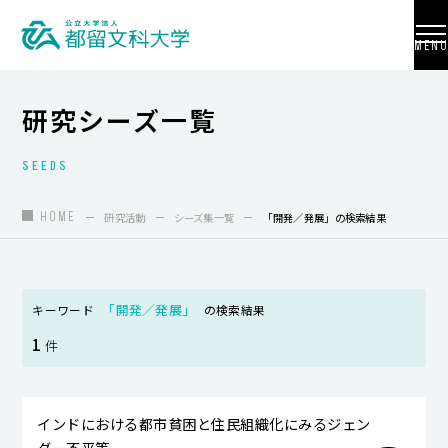
MENU
研究シーズ一覧
SEEDS
大学紹介
入試情報
HOME
研究活動
シーズ集一覧
「開発／発展」の検索結果
学部・学科・大学院
地域連携
「開発／発展」
キーワード
の検索結果
1
国際交流
件
教員養成
インドにおける都市貧困と住民組織化にみるジェン
研究活動
ダー不平等