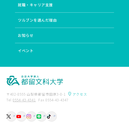
# STEM/STEAM
# 〈共生〉の思想
# 多様性
就職・キャリア支援
# 子ども・家庭支援
# 応用哲学
# フランス
# 教育工学
# 文字資料
# COIL
# 志賀直哉
ツルブンを選んだ理由
# 環境人文学
# 自動過程
# 産業振興
# 環境教育
# ポピュラー音楽
# STEAM教育実践
# カウンセリング
お知らせ
# まちづくり
# 教育政策
# 哲学プラクティス
# 臨床心理学
# 情報教育
# 儒学
# 音楽教育学
# 教師・生徒間インタラクション
# エコクリティシズム
イベント
# 二重過程
# 代数多様体
# ESD
# 身体パフォーマンス
# 学習評価指標
# 心理社会的支援
# アフリカ地域研究
# 国際比較教育学
# 生き方としての哲学
# 自己の発達
# 測定と評価
# 蘇軾
# 奴隷制
# 声楽
# コミュニケーション方略
# 荘園
# 生成文法
# 導来圏
# 湿地教育
〒402-8555 山梨県都留市田原3-8-1
アクセス
# 人の移動
# イレズミ
# 発達心理学
Tel
0554-43-4341
Fax 0554-43-4347
# ガチャチャ裁判が命じた賠償
卒業生の方へ
附属図書館
# プライオメトリックトレーニング
# 国語科授業論
入試資料請求
交通アクセス
# 学校臨床
# 英語教授法
# 知識情報処理
# 人種主義
お問い合わせ
# 合唱指揮
# 教材・言語活動開発
# 村落