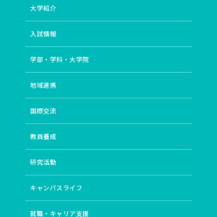
大学紹介
# ディストピア小説
# イギリス文化研究
# 卒後支援
# 翻訳文学
# 主体的・対話的で深い学び
# 協働のまちづくり
# 住宅
# 教育経済学
入試情報
# 地域資源管理
# 企業社会
# 運動学習の位相
# 地球環境教育
# ピアノ
# 女性作家
# 文法
学部・学科・大学院
# 場としての図書館
# 探偵小説
# ICT
# 比較文化研究
# 若い教師
# 語用論
# 自治体経営
地域連携
# 住環境
# 開発経済学
# 山村地域研究
# 途上国都市
# 身体性
# 産児調節運動
# アンサンブル
# 和歌
国際交流
# 誤用分析
# 近代詩
# 久生十蘭
# classroom
# 20世紀イギリス文学・文化
# エスニック・マイノリティ
# 英語教育
# 地域社会
# 都市計画
教員養成
# 学修（学習）環境
# 東南アジア・中国
# 開発／発展
# インド
# 月経周期研究の歴史
研究活動
# 国際バカロレア教員養成（IBEC）
# 歌ことば
# ギャンブル依存症
# 現代詩
# 近代小説の《神髄》
キャンパスライフ
# language
# ポピュラー音楽（イギリス）
# ジャポニスム
# 異文化コミュニケーション
# コミュニティ
# インクルーシブ教育
# 造形・美術教育
就職・キャリア支援