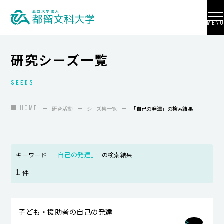
MENU
研究シーズ一覧
SEEDS
大学紹介
入試情報
HOME
研究活動
シーズ集一覧
「自己の発達」の検索結果
学部・学科・大学院
地域連携
「自己の発達」
キーワード
の検索結果
1
国際交流
件
教員養成
子ども・援助者の自己の発達
研究活動