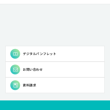
# 音韻認識
# リスク
# 成人教育
# 「民俗と教育」実践
# 東アジア
# 先住民文化
# 教師の専門性
# メディア
# 学習科学
# 日本神話
# 教師開発
# 発音指導
# 現代アメリカ研究
# 知と権力
# 教育思想史
# 主権者教育
# 第四紀地質学
# フォニックス
# 持続可能性
# ジェンダー／セクシュアリティ
# 東南アジア
# ストリートアート
# エスノグラフィ
# 教育
# 哺乳類の安心空間の構造
# 古事記
# モダニズム
# 英語イントネーション
# アメリカ文学
# 近代学問
デジタルパンフレット
# 泉鏡花
# シティズンシップ教育
# 防災教育
# 衆議院の解散
# 予防原則
# 宇宙物理学
お問い合わせ
# 新自由主義
# フィリピン
# 気象学
# 質的研究・対話的アプローチ
# 歴史
# フィールド・ミュージアム
# 図書館経営
資料請求
# 近代日本文学
# 英語圏文学
# アメリカ文化
# 教職支援
# 明治文学
# 市民参加
# 地域再生
# 地方議会
# 経済成長理論
# 素粒子論
# 財界
# 植民地支配
# 大気科学
# 音楽
# 日本近現代文学
# 発音
# 図書館サービス
# 日本近代文学