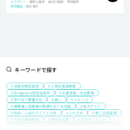
臨床心理学、 自己の発達、 学校臨床
筒井 潤子
キャンパスライフ
就職・キャリア支援
キーワードで探す
# 日英対照言語学
# 小学校英語教育
# Bridgeland安定性条件
# 生涯学習・社会教育
# 学び合う教室文化
# 装い
# メキシコ
# 被害者と加害者の賠償をめぐる対話
# 体力テスト
# 物語・小説のテクスト分析
# 上代文学
# 第二言語習得
# 中学校英語教育
# 植民地主義
# 古代オリエント
# 教育哲学
# 景観
# 水文地質学（スイモンチシツガク）