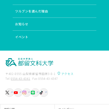
# 少数民族
# ジェンダー
# 中国
# 女性科学者
# 教師教育の国際化
# 動植物
# AI開発
# 中原中也
ツルブンを選んだ理由
# 語りの深層構造
# デジタルアーカイブ
# 世界文学
# 医療政策
# 国際バカロレア
# 統計
# フィンランド
お知らせ
# 特別支援教育
# Society 5.0時代
# 難民・移民
# 森林生態系における炭素循環
# 境界画定
# 社会科教育
# 国境を超える教育改革
# 実践コミュニティ
# 伝統文化
イベント
# 平和教育
# 文学と国際交流・異文化交流
# 情報デザイン
# 英語圏
# 社会保障
# 社会的マイノリティ
# データサイエンス
# 国語科教育
# 障害者の生涯学習支援
# ことばの生涯発達過程
# 学校と地域の連携（コミュニティースクール）
# 根の呼吸
# 東アジア近現代史
# インターカルチュラル・シティ
〒402-8555 山梨県都留市田原3-8-1
アクセス
# 小児期逆境体験
# 地域連携
# 表象文化
Tel
0554-43-4341
Fax 0554-43-4347
# 総合的な学習の時間
# 万葉仮名
# メディアアート
卒業生の方へ
附属図書館
# 翻訳
# 専門職
# 民主主義教育
# 批判的思考
入試資料請求
交通アクセス
# 児童詩教育 詩の表現技法
# グローバル化
お問い合わせ
# 発達障害児のことばの問題
# 子どもの人権
# 蒸散
# （脱）植民地主義
# 歴史教育
# 保護的・補償的体験
# 教員研修
# 映画史
# からだと性
# 文字表記
情報公開
サイトポリシー