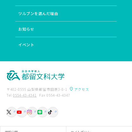
# 少数民族
# ジェンダー
# 中国
# 女性科学者
# 教師教育の国際化
# 動植物
# AI開発
# 中原中也
ツルブンを選んだ理由
# 語りの深層構造
# デジタルアーカイブ
# 世界文学
# 医療政策
# 国際バカロレア
# 統計
# フィンランド
お知らせ
# 特別支援教育
# Society 5.0時代
# 難民・移民
# 森林生態系における炭素循環
# 境界画定
# 社会科教育
# 国境を超える教育改革
# 実践コミュニティ
# 伝統文化
イベント
# 平和教育
# 文学と国際交流・異文化交流
# 情報デザイン
# 英語圏
# 社会保障
# 社会的マイノリティ
# データサイエンス
# 国語科教育
# 障害者の生涯学習支援
# ことばの生涯発達過程
# 学校と地域の連携（コミュニティースクール）
# 根の呼吸
# 東アジア近現代史
# インターカルチュラル・シティ
〒402-8555 山梨県都留市田原3-8-1
アクセス
# 小児期逆境体験
# 地域連携
# 表象文化
Tel
0554-43-4341
Fax 0554-43-4347
# 総合的な学習の時間
# 万葉仮名
# メディアアート
卒業生の方へ
附属図書館
# 翻訳
# 専門職
# 民主主義教育
# 批判的思考
入試資料請求
交通アクセス
# 児童詩教育 詩の表現技法
# グローバル化
お問い合わせ
# 発達障害児のことばの問題
# 子どもの人権
# 蒸散
# （脱）植民地主義
# 歴史教育
# 保護的・補償的体験
# 教員研修
# 映画史
# からだと性
# 文字表記
情報公開
サイトポリシー