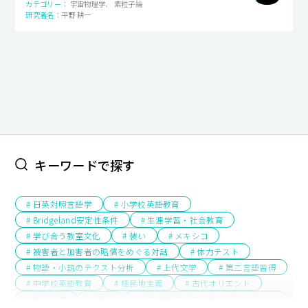
宇宙物理学、 素粒子論
平野 耕一
キャンパスライフ
就職・キャリア支援
キーワードで探す
# 日英対照言語学
# 小学校英語教育
# Bridgeland安定性条件
# 生涯学習・社会教育
# 学び合う教室文化
# 装い
# メキシコ
# 被害者と加害者の賠償をめぐる対話
# 体力テスト
# 物語・小説のテクスト分析
# 上代文学
# 第二言語習得
# 中学校英語教育
# 植民地主義
# 古代オリエント
# 教育哲学
# 景観
# 水文地質学（スイモンチシツガク）