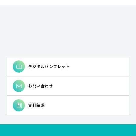
# 音韻認識
# リスク
# 成人教育
# 「民俗と教育」実践
# 東アジア
# 先住民文化
# 教師の専門性
# メディア
# 学習科学
# 日本神話
# 教師開発
# 発音指導
# 現代アメリカ研究
# 知と権力
# 教育思想史
# 主権者教育
# 第四紀地質学
# フォニックス
# 持続可能性
# ジェンダー／セクシュアリティ
# 東南アジア
# ストリートアート
# エスノグラフィ
# 教育
# 哺乳類の安心空間の構造
# 古事記
# モダニズム
# 英語イントネーション
# アメリカ文学
# 近代学問
デジタルパンフレット
# 泉鏡花
# シティズンシップ教育
# 防災教育
# 衆議院の解散
# 予防原則
# 宇宙物理学
お問い合わせ
# 新自由主義
# フィリピン
# 気象学
# 質的研究・対話的アプローチ
# 歴史
# フィールド・ミュージアム
# 図書館経営
資料請求
# 近代日本文学
# 英語圏文学
# アメリカ文化
# 教職支援
# 明治文学
# 市民参加
# 地域再生
# 地方議会
# 経済成長理論
# 素粒子論
# 財界
# 植民地支配
# 大気科学
# 音楽
# 日本近現代文学
# 発音
# 図書館サービス
# 日本近代文学