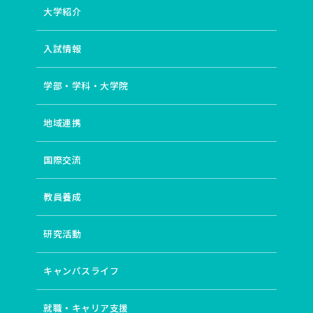
大学紹介
# ディストピア小説
# イギリス文化研究
# 卒後支援
# 翻訳文学
# 主体的・対話的で深い学び
# 協働のまちづくり
# 住宅
# 教育経済学
入試情報
# 地域資源管理
# 企業社会
# 運動学習の位相
# 地球環境教育
# ピアノ
# 女性作家
# 文法
学部・学科・大学院
# 場としての図書館
# 探偵小説
# ICT
# 比較文化研究
# 若い教師
# 語用論
# 自治体経営
地域連携
# 住環境
# 開発経済学
# 山村地域研究
# 途上国都市
# 身体性
# 産児調節運動
# アンサンブル
# 和歌
国際交流
# 誤用分析
# 近代詩
# 久生十蘭
# classroom
# 20世紀イギリス文学・文化
# エスニック・マイノリティ
# 英語教育
# 地域社会
# 都市計画
教員養成
# 学修（学習）環境
# 東南アジア・中国
# 開発／発展
# インド
# 月経周期研究の歴史
研究活動
# 国際バカロレア教員養成（IBEC）
# 歌ことば
# ギャンブル依存症
# 現代詩
# 近代小説の《神髄》
キャンパスライフ
# language
# ポピュラー音楽（イギリス）
# ジャポニスム
# 異文化コミュニケーション
# コミュニティ
# インクルーシブ教育
# 造形・美術教育
就職・キャリア支援