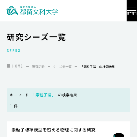
MENU
研究シーズ一覧
SEEDS
大学紹介
入試情報
HOME
研究活動
シーズ集一覧
「素粒子論」の検索結果
学部・学科・大学院
地域連携
「素粒子論」
キーワード
の検索結果
1
国際交流
件
教員養成
素粒子標準模型を超える物理に関する研究
研究活動