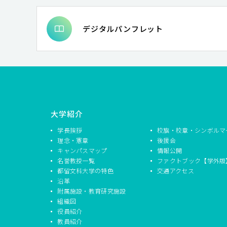
# 文学と国際交流・異文化交流
# 情報デザイン
# ことばの生涯発達過程
# 学校と地域の連携（コ
デジタルパンフレット
# 地域連携
# 表象文化
# 総合的な学習の時間
# 児童詩教育 詩の表現技法
# グローバル化
# 
# 教員研修
# 映画史
# からだと性
# 文字表
# 聴覚障害児の言語発達過程の検討
# 教員養成
# 文字資料
# COIL
# 志賀直哉
# 環境人文学
# まちづくり
# 教育政策
# 哲学プラクティス
# 二重過程
# 代数多様体
# ESD
# 身体パフ
大学紹介
# 自己の発達
# 測定と評価
# 蘇軾
# 奴隷制
学長挨拶
校旗・校章・シンボルマ
# イレズミ
# 発達心理学
# ガチャチャ裁判が命
理念・憲章
後援会
# 人種主義
# 合唱指揮
# 教材・言語活動開発
キャンパスマップ
情報公開
名誉教授一覧
ファクトブック【学外版
都留文科大学の特色
交通アクセス
沿革
附属施設・教育研究施設
組織図
役員紹介
教員紹介