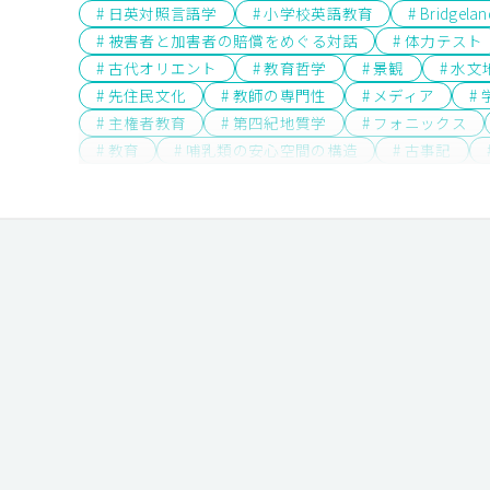
# 日英対照言語学
# 小学校英語教育
# Bridge
# 被害者と加害者の賠償をめぐる対話
# 体力テスト
# 古代オリエント
# 教育哲学
# 景観
# 水
# 先住民文化
# 教師の専門性
# メディア
#
# 主権者教育
# 第四紀地質学
# フォニックス
# 教育
# 哺乳類の安心空間の構造
# 古事記
# 防災教育
# 衆議院の解散
# 予防原則
# 
# フィールド・ミュージアム
# 図書館経営
# 
# 経済成長理論
# 素粒子論
# 財界
# 植民地
# ディストピア小説
# イギリス文化研究
# 卒後
# 企業社会
# 運動学習の位相
# 地球環境教育
# 語用論
# 自治体経営
# 住環境
# 開発経済
# 近代詩
# 久生十蘭
# classroom
# 20世
# 東南アジア・中国
# 開発／発展
# インド
# 近代小説の《神髄》
# language
# ポピュラ
# 造形・美術教育
# 少数民族
# ジェンダー
# デジタルアーカイブ
# 世界文学
# 医療政策
# 森林生態系における炭素循環
# 境界画定
# 