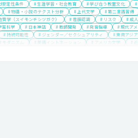
land安定性条件
# 生涯学習・社会教育
# 学び合う教室文化
#
# 物語・小説のテクスト分析
# 上代文学
# 第二言語習得
文地質学（スイモンチシツガク）
# 音韻認識
# リスク
# 成
 学習科学
# 日本神話
# 教師開発
# 発音指導
# 現代ア
# 持続可能性
# ジェンダー／セクシュアリティ
# 東南アジア
# モダニズム
# 英語イントネーション
# アメリカ文学
# 
宇宙物理学
# 新自由主義
# フィリピン
# 気象学
# 質
近代日本文学
# 英語圏文学
# アメリカ文化
# 教職支援
支配
# 大気科学
# 音楽
# 日本近現代文学
# 発音
支援
# 翻訳文学
# 主体的・対話的で深い学び
# 協働のま
# ピアノ
# 女性作家
# 文法
# 場としての図書館
# 
学
# 山村地域研究
# 途上国都市
# 身体性
# 産児調節
紀イギリス文学・文化
# エスニック・マイノリティ
# 英語教育
# 月経周期研究の歴史
# 国際バカロレア教員養成（IBEC）
# 
ー音楽（イギリス）
# ジャポニスム
# 異文化コミュニケーショ
# 中国
# 女性科学者
# 教師教育の国際化
# 動植物
# 
# 国際バカロレア
# 統計
# フィンランド
# 特別支援教
社会科教育
# 国境を超える教育改革
# 実践コミュニティ
# 