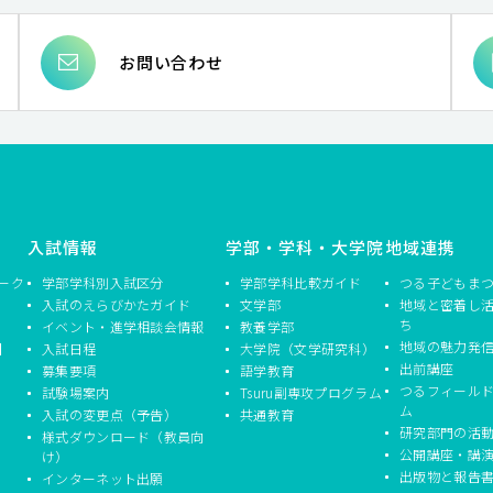
# 英語圏
# 社会保障
# 社会的マイノリティ
# データサイ
ミュニティースクール）
# 根の呼吸
# 東アジア近現代史
#
お問い合わせ
# 万葉仮名
# メディアアート
# 翻訳
# 専門職
# 民
発達障害児のことばの問題
# 子どもの人権
# 蒸散
# （脱）
記
# WORLD ENGLISHES
# 『白樺』派
# 北欧
# 制御過
# STEM/STEAM
# 〈共生〉の思想
# 多様性
# 子ども・家庭
# 自動過程
# 産業振興
# 環境教育
# ポピュラー音楽
# 臨床心理学
# 情報教育
# 儒学
# 音楽教育学
# 
ォーマンス
# 学習評価指標
# 心理社会的支援
# アフリカ
入試情報
学部・学科・大学院
地域連携
# 声楽
# コミュニケーション方略
# 荘園
# 生成文法
ーク
学部学科別入試区分
学部学科比較ガイド
つる子どもま
じた賠償
# プライオメトリックトレーニング
# 国語科授業論
入試のえらびかたガイド
文学部
地域と密着し
# 村落
ち
イベント・進学相談会情報
教養学部
地域の魅力発
】
入試日程
大学院（文学研究科）
出前講座
募集要項
語学教育
つるフィール
試験場案内
Tsuru副専攻プログラム
ム
入試の変更点（予告）
共通教育
研究部門の活
様式ダウンロード（教員向
公開講座・講
け）
出版物と報告
インターネット出願