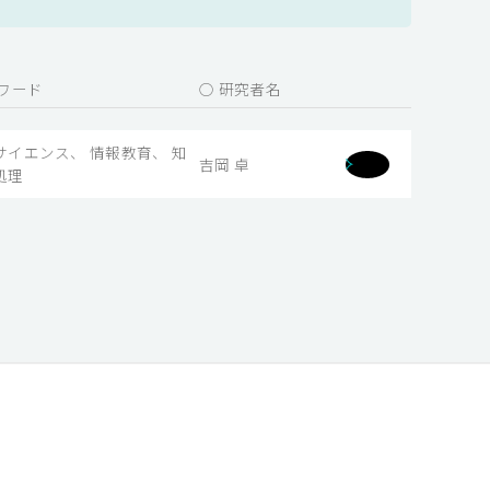
ーワード
○ 研究者名
サイエンス、 情報教育、 知
吉岡 卓
処理