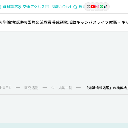
資料請求
交通アクセス
お問い合わせ
検索
大学院
地域連携
国際交流
教員養成
研究活動
キャンパスライフ
就職・キ
HOME
研究活動
シーズ集一覧
「知識情報処理」の検索結