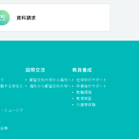
エンス
# 国語科教育
# 障害者の生涯学習支援
 インターカルチュラル・シティ
# 小児期逆境体験
資料請求
主主義教育
# 批判的思考
植民地主義
# 歴史教育
# 保護的・補償的体験
程
# 実践と理論の往還
# 地域経済
支援
# 応用哲学
# フランス
# 教育工学
# STEAM教育実践
# カウンセリング
教師・生徒間インタラクション
# エコクリティシズム
地域研究
# 国際比較教育学
# 生き方としての哲学
国際交流
教員養成
# 導来圏
# 湿地教育
# 人の移動
つり
都留文科大学から海外へ
在学中のサポート
# 学校臨床
# 英語教授法
# 知識情報処理
活動する学生た
海外から都留文科大学へ
卒業後のサポート
教職課程
信
教育実習
介護等体験
ド・ミュージア
動
演会等
書