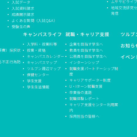
ムササビライ
入試データ
地域交流研究
入試資料請求
発信
成績開示請求
よくある質問（入試Q&A）
受験生の声
キャンパスライフ
就職・キャリア支援
ツルブ
入学料・授業料等
企業を目指す学生へ
お知ら
研費）採択状
授業・資格
教員を目指す学生へ
キャンパスカレンダー
公務員を目指す学生へ
イベン
る不正行為防
キャンパスマップ
インターンシップ
ツルブン周辺マップ
就職支援パートナーシップ制
度
保健センター
キャリアサポーター制度
学生支援
U・Iターン就職支援
学生生活情報
卒業後の進路
就職体験レポート
キャリア支援センター利用案
内
採用担当の皆様へ