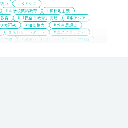
 装い
# メキシコ
# 中学校英語教育
# 植民地主義
人教育
# 「民俗と教育」実践
# 東アジア
メリカ研究
# 知と権力
# 教育思想史
# ストリートアート
# エスノグラフィ
近代学問
# 泉鏡花
# シティズンシップ教育
的研究・対話的アプローチ
# 歴史
# 明治文学
# 市民参加
# 地域再生
# 地方議会
# 図書館サービス
# 日本近代文学
ちづくり
# 住宅
# 教育経済学
# 地域資源管理
探偵小説
# ICT
# 比較文化研究
# 若い教師
運動
# アンサンブル
# 和歌
# 誤用分析
# 地域社会
# 都市計画
# 学修（学習）環境
歌ことば
# ギャンブル依存症
# 現代詩
ン
# コミュニティ
# インクルーシブ教育
AI開発
# 中原中也
# 語りの深層構造
育
# Society 5.0時代
# 難民・移民
伝統文化
# 平和教育