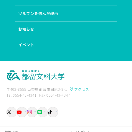
# 少数民族
# ジェンダー
# 中国
# 女性科学者
# 教師教育の国際化
# 動植物
# AI開発
# 中原中也
ツルブンを選んだ理由
# 語りの深層構造
# デジタルアーカイブ
# 世界文学
# 医療政策
# 国際バカロレア
# 統計
# フィンランド
お知らせ
# 特別支援教育
# Society 5.0時代
# 難民・移民
# 森林生態系における炭素循環
# 境界画定
# 社会科教育
# 国境を超える教育改革
# 実践コミュニティ
# 伝統文化
イベント
# 平和教育
# 文学と国際交流・異文化交流
# 情報デザイン
# 英語圏
# 社会保障
# 社会的マイノリティ
# データサイエンス
# 国語科教育
# 障害者の生涯学習支援
# ことばの生涯発達過程
# 学校と地域の連携（コミュニティースクール）
# 根の呼吸
# 東アジア近現代史
# インターカルチュラル・シティ
〒402-8555 山梨県都留市田原3-8-1
アクセス
# 小児期逆境体験
# 地域連携
# 表象文化
Tel
0554-43-4341
Fax 0554-43-4347
# 総合的な学習の時間
# 万葉仮名
# メディアアート
卒業生の方へ
附属図書館
# 翻訳
# 専門職
# 民主主義教育
# 批判的思考
入試資料請求
交通アクセス
# 児童詩教育 詩の表現技法
# グローバル化
お問い合わせ
# 発達障害児のことばの問題
# 子どもの人権
# 蒸散
# （脱）植民地主義
# 歴史教育
# 保護的・補償的体験
# 教員研修
# 映画史
# からだと性
# 文字表記
情報公開
サイトポリシー