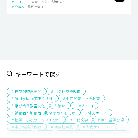
発音、 文法、 誤用分析
桑原 奈智子
キャンパスライフ
就職・キャリア支援
キーワードで探す
# 日英対照言語学
# 小学校英語教育
# Bridgeland安定性条件
# 生涯学習・社会教育
# 学び合う教室文化
# 装い
# メキシコ
# 被害者と加害者の賠償をめぐる対話
# 体力テスト
# 物語・小説のテクスト分析
# 上代文学
# 第二言語習得
# 中学校英語教育
# 植民地主義
# 古代オリエント
# 教育哲学
# 景観
# 水文地質学（スイモンチシツガク）