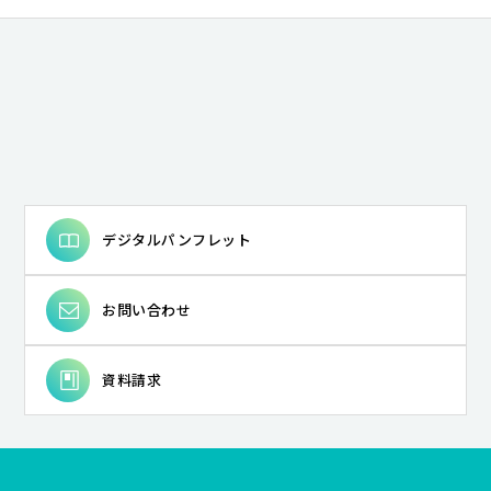
# 音韻認識
# リスク
# 成人教育
# 「民俗と教育」実践
# 東アジア
# 先住民文化
# 教師の専門性
# メディア
# 学習科学
# 日本神話
# 教師開発
# 発音指導
# 現代アメリカ研究
# 知と権力
# 教育思想史
# 主権者教育
# 第四紀地質学
# フォニックス
# 持続可能性
# ジェンダー／セクシュアリティ
# 東南アジア
# ストリートアート
# エスノグラフィ
# 教育
# 哺乳類の安心空間の構造
# 古事記
# モダニズム
# 英語イントネーション
# アメリカ文学
# 近代学問
デジタルパンフレット
# 泉鏡花
# シティズンシップ教育
# 防災教育
# 衆議院の解散
# 予防原則
# 宇宙物理学
お問い合わせ
# 新自由主義
# フィリピン
# 気象学
# 質的研究・対話的アプローチ
# 歴史
# フィールド・ミュージアム
# 図書館経営
資料請求
# 近代日本文学
# 英語圏文学
# アメリカ文化
# 教職支援
# 明治文学
# 市民参加
# 地域再生
# 地方議会
# 経済成長理論
# 素粒子論
# 財界
# 植民地支配
# 大気科学
# 音楽
# 日本近現代文学
# 発音
# 図書館サービス
# 日本近代文学