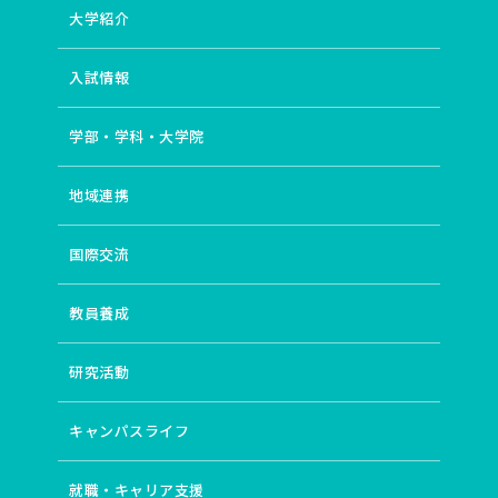
大学紹介
# ディストピア小説
# イギリス文化研究
# 卒後支援
# 翻訳文学
# 主体的・対話的で深い学び
# 協働のまちづくり
# 住宅
# 教育経済学
入試情報
# 地域資源管理
# 企業社会
# 運動学習の位相
# 地球環境教育
# ピアノ
# 女性作家
# 文法
学部・学科・大学院
# 場としての図書館
# 探偵小説
# ICT
# 比較文化研究
# 若い教師
# 語用論
# 自治体経営
地域連携
# 住環境
# 開発経済学
# 山村地域研究
# 途上国都市
# 身体性
# 産児調節運動
# アンサンブル
# 和歌
国際交流
# 誤用分析
# 近代詩
# 久生十蘭
# classroom
# 20世紀イギリス文学・文化
# エスニック・マイノリティ
# 英語教育
# 地域社会
# 都市計画
教員養成
# 学修（学習）環境
# 東南アジア・中国
# 開発／発展
# インド
# 月経周期研究の歴史
研究活動
# 国際バカロレア教員養成（IBEC）
# 歌ことば
# ギャンブル依存症
# 現代詩
# 近代小説の《神髄》
キャンパスライフ
# language
# ポピュラー音楽（イギリス）
# ジャポニスム
# 異文化コミュニケーション
# コミュニティ
# インクルーシブ教育
# 造形・美術教育
就職・キャリア支援