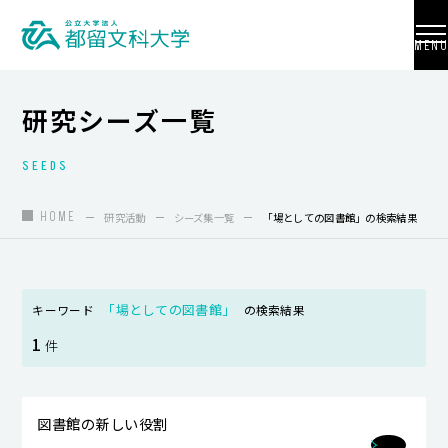
MENU
研究シーズ一覧
SEEDS
大学紹介
入試情報
HOME
研究活動
シーズ集一覧
「場としての図書館」の検索結果
学部・学科・大学院
地域連携
「場としての図書館」
キーワード
の検索結果
1
国際交流
件
教員養成
図書館の新しい役割
研究活動