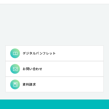
# まちづくり
# 教育政策
# 哲学プラクティス
# 臨床心理学
# 情報教育
# 儒学
# 音楽教育学
# 教師・生徒間インタラクション
# エコクリティシズム
# 二重過程
# 代数多様体
# ESD
# 身体パフォーマンス
# 学習評価指標
# 心理社会的支援
# アフリカ地域研究
# 国際比較教育学
# 生き方としての哲学
# 自己の発達
# 測定と評価
# 蘇軾
# 奴隷制
# 声楽
# コミュニケーション方略
# 荘園
# 生成文法
# 導来圏
# 湿地教育
# 人の移動
# イレズミ
# 発達心理学
デジタルパンフレット
# ガチャチャ裁判が命じた賠償
# プライオメトリックトレーニング
# 国語科授業論
お問い合わせ
# 学校臨床
# 英語教授法
# 知識情報処理
# 人種主義
# 合唱指揮
# 教材・言語活動開発
# 村落
# 日英対照言語学
# 小学校英語教育
資料請求
# Bridgeland安定性条件
# 生涯学習・社会教育
# 学び合う教室文化
# 装い
# メキシコ
# 被害者と加害者の賠償をめぐる対話
# 体力テスト
# 物語・小説のテクスト分析
# 上代文学
# 第二言語習得
# 中学校英語教育
# 植民地主義
# 古代オリエント