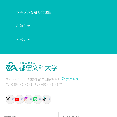
# 植民地支配
# 大気科学
# 音楽
# 日本近現代文学
# 発音
# 図書館サービス
# 日本近代文学
ツルブンを選んだ理由
# ディストピア小説
# イギリス文化研究
# 卒後支援
# 翻訳文学
# 主体的・対話的で深い学び
お知らせ
# 協働のまちづくり
# 住宅
# 教育経済学
# 地域資源管理
# 企業社会
# 運動学習の位相
# 地球環境教育
# ピアノ
# 女性作家
# 文法
イベント
# 場としての図書館
# 探偵小説
# ICT
# 比較文化研究
# 若い教師
# 語用論
# 自治体経営
# 住環境
# 開発経済学
# 山村地域研究
# 途上国都市
# 身体性
# 産児調節運動
# アンサンブル
# 和歌
# 誤用分析
# 近代詩
# 久生十蘭
# classroom
# 20世紀イギリス文学・文化
# エスニック・マイノリティ
〒402-8555 山梨県都留市田原3-8-1
アクセス
# 英語教育
# 地域社会
# 都市計画
Tel
0554-43-4341
Fax 0554-43-4347
# 学修（学習）環境
# 東南アジア・中国
# 開発／発展
卒業生の方へ
附属図書館
# インド
# 月経周期研究の歴史
入試資料請求
交通アクセス
# 国際バカロレア教員養成（IBEC）
# 歌ことば
お問い合わせ
# ギャンブル依存症
# 現代詩
# 近代小説の《神髄》
# language
# ポピュラー音楽（イギリス）
# ジャポニスム
# 異文化コミュニケーション
情報公開
サイトポリシー