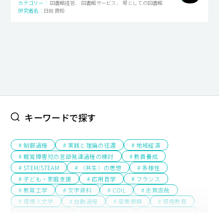
図書館経営、 図書館サービス、 場としての図書館
日向 良和
キャンパスライフ
就職・キャリア支援
キーワードで探す
# 制御過程
# 実践と理論の往還
# 地域経済
# 聴覚障害児の言語発達過程の検討
# 教員養成
# STEM/STEAM
# 〈共生〉の思想
# 多様性
# 子ども・家庭支援
# 応用哲学
# フランス
# 教育工学
# 文字資料
# COIL
# 志賀直哉
# 環境人文学
# 自動過程
# 産業振興
# 環境教育
# ポピュラー音楽
# STEAM教育実践
# カウンセリング