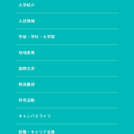
大学紹介
# 教育哲学
# 景観
# 水文地質学（スイモンチシツガク）
# 音韻認識
# リスク
# 成人教育
# 「民俗と教育」実践
# 東アジア
# 先住民文化
入試情報
# 教師の専門性
# メディア
# 学習科学
# 日本神話
# 教師開発
# 発音指導
# 現代アメリカ研究
学部・学科・大学院
# 知と権力
# 教育思想史
# 主権者教育
# 第四紀地質学
# フォニックス
# 持続可能性
地域連携
# ジェンダー／セクシュアリティ
# 東南アジア
# ストリートアート
# エスノグラフィ
# 教育
国際交流
# 哺乳類の安心空間の構造
# 古事記
# モダニズム
# 英語イントネーション
# アメリカ文学
# 近代学問
# 泉鏡花
# シティズンシップ教育
# 防災教育
教員養成
# 衆議院の解散
# 予防原則
# 宇宙物理学
# 新自由主義
# フィリピン
# 気象学
研究活動
# 質的研究・対話的アプローチ
# 歴史
# フィールド・ミュージアム
# 図書館経営
キャンパスライフ
# 近代日本文学
# 英語圏文学
# アメリカ文化
# 教職支援
# 明治文学
# 市民参加
# 地域再生
# 地方議会
# 経済成長理論
# 素粒子論
# 財界
就職・キャリア支援