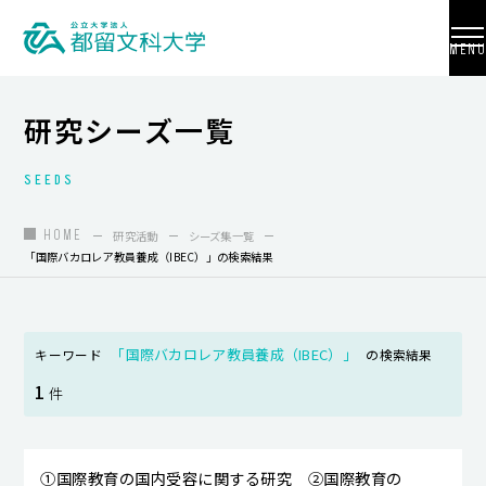
MENU
研究シーズ一覧
SEEDS
大学紹介
入試情報
HOME
研究活動
シーズ集一覧
「国際バカロレア教員養成（IBEC）」の検索結果
学部・学科・大学院
地域連携
「国際バカロレア教員養成（IBEC）」
キーワード
の検索結果
国際交流
1
件
教員養成
研究活動
①国際教育の国内受容に関する研究 ②国際教育の