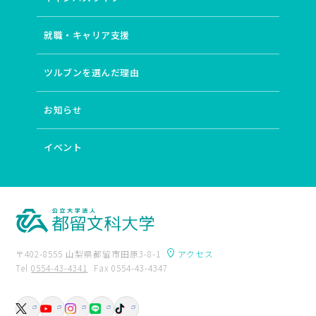
# 教職支援
# 明治文学
# 市民参加
# 地域再生
# 地方議会
# 経済成長理論
# 素粒子論
# 財界
就職・キャリア支援
# 植民地支配
# 大気科学
# 音楽
# 日本近現代文学
# 発音
# 図書館サービス
# 日本近代文学
ツルブンを選んだ理由
# ディストピア小説
# イギリス文化研究
# 卒後支援
# 翻訳文学
# 主体的・対話的で深い学び
お知らせ
# 協働のまちづくり
# 住宅
# 教育経済学
# 地域資源管理
# 企業社会
# 運動学習の位相
# 地球環境教育
# ピアノ
# 女性作家
# 文法
イベント
# 場としての図書館
# 探偵小説
# ICT
# 比較文化研究
# 若い教師
# 語用論
# 自治体経営
# 住環境
# 開発経済学
# 山村地域研究
# 途上国都市
# 身体性
# 産児調節運動
# アンサンブル
# 和歌
# 誤用分析
# 近代詩
# 久生十蘭
# classroom
# 20世紀イギリス文学・文化
# エスニック・マイノリティ
〒402-8555 山梨県都留市田原3-8-1
アクセス
# 英語教育
# 地域社会
# 都市計画
Tel
0554-43-4341
Fax 0554-43-4347
# 学修（学習）環境
# 東南アジア・中国
# 開発／発展
卒業生の方へ
附属図書館
# インド
# 月経周期研究の歴史
入試資料請求
交通アクセス
# 国際バカロレア教員養成（IBEC）
# 歌ことば