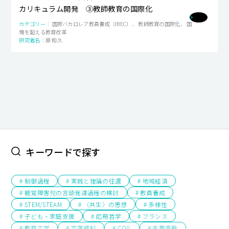
カリキュラム開発 ③教師教育の国際化
キャンパスライフ
国際バカロレア教員養成（IBEC）、 教師教育の国際化、 国
境を超える教育改革
就職・キャリア支援
原 和久
キーワードで探す
# 制御過程
# 実践と理論の往還
# 地域経済
# 聴覚障害児の言語発達過程の検討
# 教員養成
# STEM/STEAM
# 〈共生〉の思想
# 多様性
# 子ども・家庭支援
# 応用哲学
# フランス
# 教育工学
# 文字資料
# COIL
# 志賀直哉