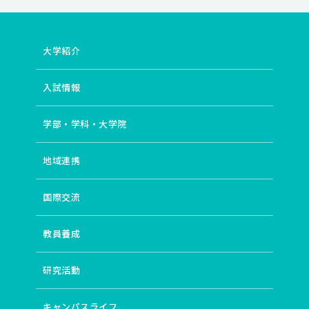
# 被害者と加害者の賠償をめぐる対話
# 体力テスト
# 物語・小説のテクスト分析
# 上代文学
# 第二言語習得
# 中学校英語教育
# 植民地主義
# 古代オリエント
大学紹介
# 教育哲学
# 景観
# 水文地質学（スイモンチシツガク）
# 音韻認識
# リスク
# 成人教育
# 「民俗と教育」実践
# 東アジア
# 先住民文化
入試情報
# 教師の専門性
# メディア
# 学習科学
# 日本神話
# 教師開発
# 発音指導
# 現代アメリカ研究
学部・学科・大学院
# 知と権力
# 教育思想史
# 主権者教育
# 第四紀地質学
# フォニックス
# 持続可能性
地域連携
# ジェンダー／セクシュアリティ
# 東南アジア
# ストリートアート
# エスノグラフィ
# 教育
国際交流
# 哺乳類の安心空間の構造
# 古事記
# モダニズム
# 英語イントネーション
# アメリカ文学
# 近代学問
# 泉鏡花
# シティズンシップ教育
# 防災教育
教員養成
# 衆議院の解散
# 予防原則
# 宇宙物理学
# 新自由主義
# フィリピン
# 気象学
研究活動
# 質的研究・対話的アプローチ
# 歴史
# フィールド・ミュージアム
# 図書館経営
キャンパスライフ
# 近代日本文学
# 英語圏文学
# アメリカ文化