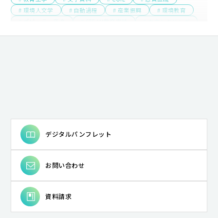
# 環境人文学
# 自動過程
# 産業振興
# 環境教育
# ポピュラー音楽
# STEAM教育実践
# カウンセリング
# まちづくり
# 教育政策
# 哲学プラクティス
# 臨床心理学
# 情報教育
# 儒学
# 音楽教育学
# 教師・生徒間インタラクション
# エコクリティシズム
# 二重過程
# 代数多様体
# ESD
# 身体パフォーマンス
# 学習評価指標
# 心理社会的支援
# アフリカ地域研究
# 国際比較教育学
# 生き方としての哲学
# 自己の発達
# 測定と評価
# 蘇軾
# 奴隷制
# 声楽
# コミュニケーション方略
# 荘園
# 生成文法
# 導来圏
# 湿地教育
# 人の移動
# イレズミ
# 発達心理学
デジタルパンフレット
# ガチャチャ裁判が命じた賠償
# プライオメトリックトレーニング
# 国語科授業論
お問い合わせ
# 学校臨床
# 英語教授法
# 知識情報処理
# 人種主義
# 合唱指揮
# 教材・言語活動開発
# 村落
# 日英対照言語学
# 小学校英語教育
資料請求
# Bridgeland安定性条件
# 生涯学習・社会教育
# 学び合う教室文化
# 装い
# メキシコ