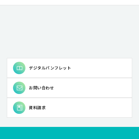
# 地球環境教育
# ピアノ
# 女性作家
# 文法
# 場としての図書館
# 探偵小説
# ICT
# 比較文化研究
# 若い教師
# 語用論
# 自治体経営
# 住環境
# 開発経済学
# 山村地域研究
# 途上国都市
# 身体性
# 産児調節運動
# アンサンブル
# 和歌
# 誤用分析
# 近代詩
# 久生十蘭
# classroom
# 20世紀イギリス文学・文化
# エスニック・マイノリティ
# 英語教育
# 地域社会
# 都市計画
# 学修（学習）環境
# 東南アジア・中国
# 開発／発展
# インド
# 月経周期研究の歴史
デジタルパンフレット
# 国際バカロレア教員養成（IBEC）
# 歌ことば
# ギャンブル依存症
# 現代詩
# 近代小説の《神髄》
お問い合わせ
# language
# ポピュラー音楽（イギリス）
# ジャポニスム
# 異文化コミュニケーション
# コミュニティ
# インクルーシブ教育
# 造形・美術教育
資料請求
# 少数民族
# ジェンダー
# 中国
# 女性科学者
# 教師教育の国際化
# 動植物
# AI開発
# 中原中也
# 語りの深層構造
# デジタルアーカイブ
# 世界文学
# 医療政策
# 国際バカロレア
# 統計
# フィンランド
# 特別支援教育
# Society 5.0時代
# 難民・移民