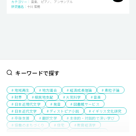
音楽、 ピアノ、 アンサンブル
十川 菜穂
キャンパスライフ
就職・キャリア支援
キーワードで探す
# 地域再生
# 地方議会
# 経済成長理論
# 素粒子論
# 財界
# 植民地支配
# 大気科学
# 音楽
# 日本近現代文学
# 発音
# 図書館サービス
# 日本近代文学
# ディストピア小説
# イギリス文化研究
# 卒後支援
# 翻訳文学
# 主体的・対話的で深い学び
# 協働のまちづくり
# 住宅
# 教育経済学
# 地域資源管理
# 企業社会
# 運動学習の位相