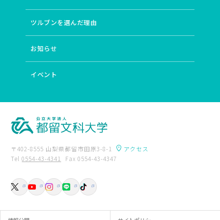
# 子ども・家庭支援
# 応用哲学
# フランス
# 教育工学
# 文字資料
# COIL
# 志賀直哉
ツルブンを選んだ理由
# 環境人文学
# 自動過程
# 産業振興
# 環境教育
# ポピュラー音楽
# STEAM教育実践
# カウンセリング
お知らせ
# まちづくり
# 教育政策
# 哲学プラクティス
# 臨床心理学
# 情報教育
# 儒学
# 音楽教育学
# 教師・生徒間インタラクション
# エコクリティシズム
イベント
# 二重過程
# 代数多様体
# ESD
# 身体パフォーマンス
# 学習評価指標
# 心理社会的支援
# アフリカ地域研究
# 国際比較教育学
# 生き方としての哲学
# 自己の発達
# 測定と評価
# 蘇軾
# 奴隷制
# 声楽
# コミュニケーション方略
# 荘園
# 生成文法
# 導来圏
# 湿地教育
〒402-8555 山梨県都留市田原3-8-1
アクセス
# 人の移動
# イレズミ
# 発達心理学
Tel
0554-43-4341
Fax 0554-43-4347
# ガチャチャ裁判が命じた賠償
卒業生の方へ
附属図書館
# プライオメトリックトレーニング
# 国語科授業論
入試資料請求
交通アクセス
# 学校臨床
# 英語教授法
# 知識情報処理
# 人種主義
お問い合わせ
# 合唱指揮
# 教材・言語活動開発
# 村落
# 日英対照言語学
# 小学校英語教育
# Bridgeland安定性条件
# 生涯学習・社会教育
情報公開
サイトポリシー