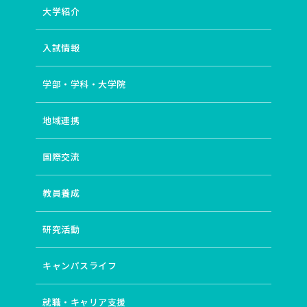
大学紹介
# 森林生態系における炭素循環
# 境界画定
# 社会科教育
# 国境を超える教育改革
# 実践コミュニティ
# 伝統文化
# 平和教育
# 文学と国際交流・異文化交流
入試情報
# 情報デザイン
# 英語圏
# 社会保障
# 社会的マイノリティ
# データサイエンス
# 国語科教育
学部・学科・大学院
# 障害者の生涯学習支援
# ことばの生涯発達過程
# 学校と地域の連携（コミュニティースクール）
# 根の呼吸
地域連携
# 東アジア近現代史
# インターカルチュラル・シティ
# 小児期逆境体験
# 地域連携
# 表象文化
国際交流
# 総合的な学習の時間
# 万葉仮名
# メディアアート
# 翻訳
# 専門職
# 民主主義教育
# 批判的思考
# 児童詩教育 詩の表現技法
# グローバル化
教員養成
# 発達障害児のことばの問題
# 子どもの人権
# 蒸散
# （脱）植民地主義
# 歴史教育
# 保護的・補償的体験
研究活動
# 教員研修
# 映画史
# からだと性
# 文字表記
# WORLD ENGLISHES
# 『白樺』派
# 北欧
キャンパスライフ
# 制御過程
# 実践と理論の往還
# 地域経済
# 聴覚障害児の言語発達過程の検討
# 教員養成
# STEM/STEAM
# 〈共生〉の思想
# 多様性
就職・キャリア支援