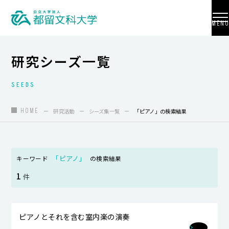
MENU
研究シーズ一覧
SEEDS
大学紹介
入試情報
HOME
研究活動
シーズ集一覧
「ピアノ」の検索結果
学部・学科・大学院
地域連携
「ピアノ」
キーワード
の検索結果
1
国際交流
件
教員養成
ピアノとそれを含む室内楽の演奏
研究活動